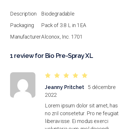
Description
Biodegradable
Packaging
Pack of 3.8 L in 1EA
Manufacturer
Alconox, Inc. 1701
1 review for
Bio Pre-Spray XL
Jeanny Pritchet
5 décembre
2022
Lorem ipsum dolor sit amet, has
no zril consetetur. Pro ne feugiat
liberavisse. Ei modus exerci
voluptaria cum, mel docendi