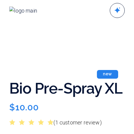
Skip
to
the
content
new
Bio Pre-Spray XL
$
10.00
(
1
customer review)