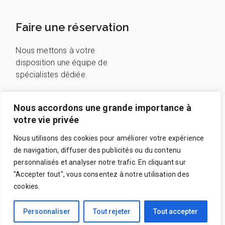
Faire une réservation
Nous mettons à votre
disposition une équipe de
spécialistes dédiée.
Nous accordons une grande importance à
Reserver en ligne
votre vie privée
07 69 41 68 16
Ou, appelez au:
Nous utilisons des cookies pour améliorer votre expérience
de navigation, diffuser des publicités ou du contenu
personnalisés et analyser notre trafic. En cliquant sur
"Accepter tout", vous consentez à notre utilisation des
cookies.
© 2023
CityFix
,
Tous droits réservés
Personnaliser
Tout rejeter
Tout accepter