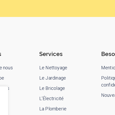
s
Services
Beso
e nous
Le Nettoyage
Mentio
pe
Le Jardinage
Politi
confide
-nous
Le Bricolage
Nouvea
L’Électricité
La Plomberie