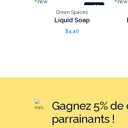
sold
Green Spaces
Liquid Soap
$
4.40
Gagnez 5% de c
parrainants !