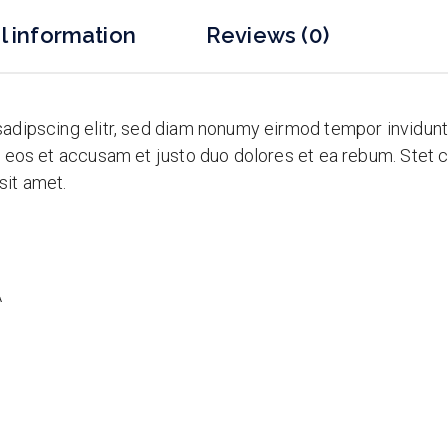
l information
Reviews (0)
sadipscing elitr, sed diam nonumy eirmod tempor invidunt
o eos et accusam et justo duo dolores et ea rebum. Stet c
sit amet.
A