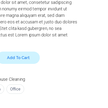
dolor sit amet, consetetur sadipscing
am nonumy eirmod tempor invidunt ut
lore magna aliquyam erat, sed diam
vero eos et accusam et justo duo dolores
Stet clita kasd gubergren, no sea
ctus est Lorem ipsum dolor sit amet.
h quantity
Add To Cart
use Cleaning
n
Office