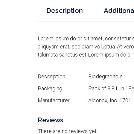
Description
Additiona
Lorem ipsum dolor sit amet, consetetur 
aliquyam erat, sed diam voluptua. At ver
takimata sanctus est Lorem ipsum dolor 
Description
Biodegradable
Packaging
Pack of 3.8 L in 1E
Manufacturer
Alconox, Inc. 1701
Reviews
There are no reviews yet.