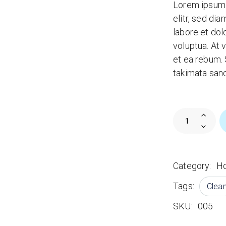
Lorem ipsum 
elitr, sed di
labore et do
voluptua. At 
et ea rebum. 
takimata san
Cleaning Was
Category:
Ho
Tags:
Clea
SKU:
005