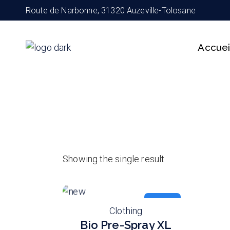
Skip
Route de Narbonne, 31320 Auzeville-Tolosane
to
the
content
Accuei
Showing the single result
new
Clothing
Bio Pre-Spray XL