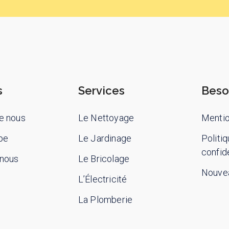
s
Services
Beso
e nous
Le Nettoyage
Mentio
pe
Le Jardinage
Politi
confide
-nous
Le Bricolage
Nouvea
L’Électricité
La Plomberie