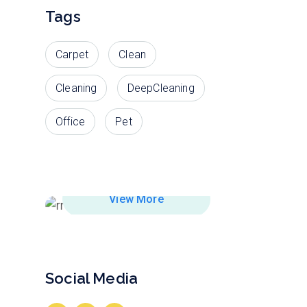
Tags
Carpet
Clean
Cleaning
DeepCleaning
Office
Pet
What Are You Cleaning Today?
Products that you need.
View More
Social Media