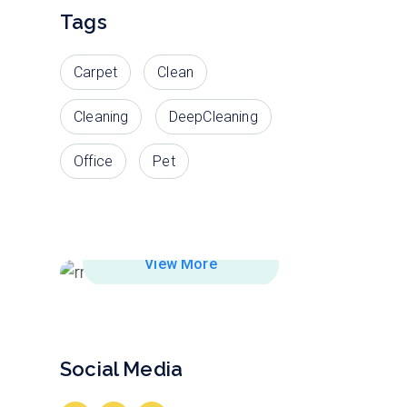
Tags
Carpet
Clean
Cleaning
DeepCleaning
Office
Pet
What Are You Cleaning Today?
Products that you need.
View More
Social Media