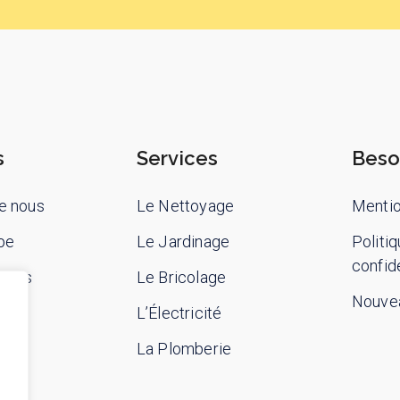
s
Services
Beso
e nous
Le Nettoyage
Mentio
pe
Le Jardinage
Politi
confide
-nous
Le Bricolage
Nouvea
L’Électricité
La Plomberie