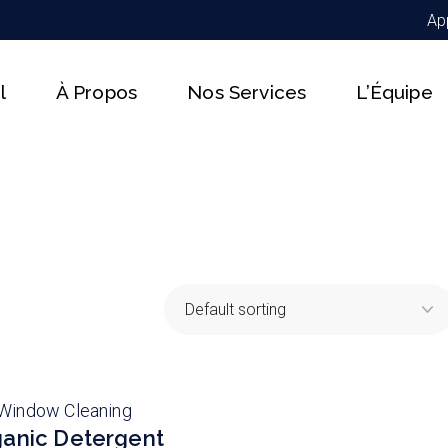
Ap
l
À Propos
Nos Services
L’Équipe
Window Cleaning
anic Detergent