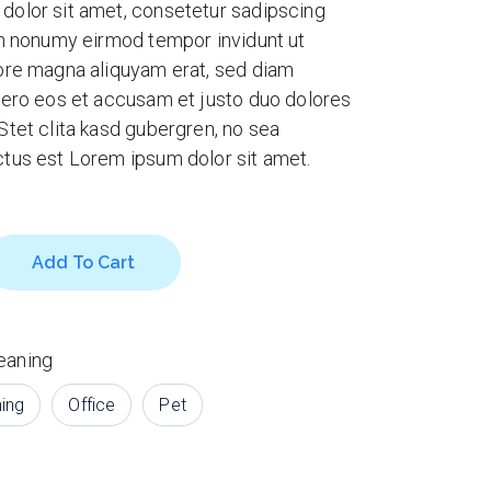
dolor sit amet, consetetur sadipscing
am nonumy eirmod tempor invidunt ut
lore magna aliquyam erat, sed diam
vero eos et accusam et justo duo dolores
Stet clita kasd gubergren, no sea
ctus est Lorem ipsum dolor sit amet.
r quantity
Add To Cart
eaning
ing
Office
Pet