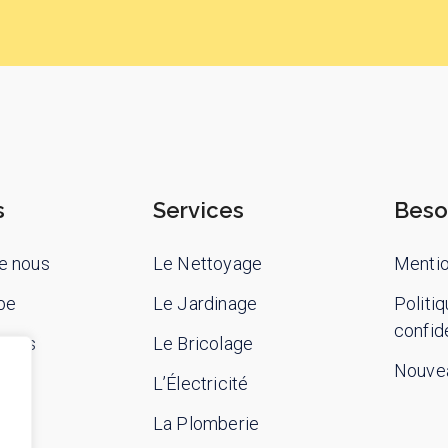
s
Services
Beso
e nous
Le Nettoyage
Mentio
pe
Le Jardinage
Politi
confide
-nous
Le Bricolage
Nouvea
L’Électricité
La Plomberie