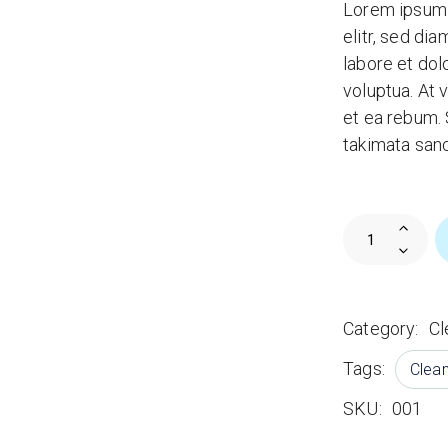
Lorem ipsum 
elitr, sed di
labore et do
voluptua. At 
et ea rebum. 
takimata san
Magic Cleane
Category:
Cl
Tags:
Clean
SKU:
001