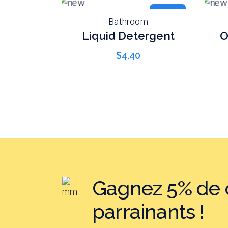
new
Bathroom
Liquid Detergent
O
$
4.40
Gagnez 5% de c
parrainants !