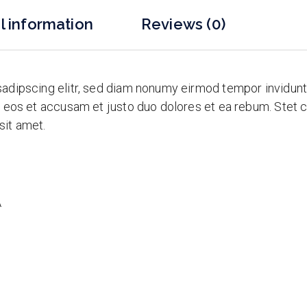
l information
Reviews (0)
sadipscing elitr, sed diam nonumy eirmod tempor invidunt
o eos et accusam et justo duo dolores et ea rebum. Stet c
sit amet.
A