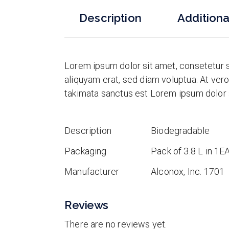
Description
Additiona
Lorem ipsum dolor sit amet, consetetur 
aliquyam erat, sed diam voluptua. At ver
takimata sanctus est Lorem ipsum dolor 
Description
Biodegradable
Packaging
Pack of 3.8 L in 1E
Manufacturer
Alconox, Inc. 1701
Reviews
There are no reviews yet.