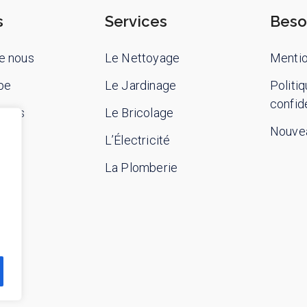
s
Services
Beso
e nous
Le Nettoyage
Mentio
pe
Le Jardinage
Politi
confide
-nous
Le Bricolage
Nouvea
L’Électricité
La Plomberie